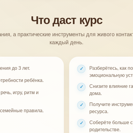
Что даст курс
ания, а практические инструменты для живого контак
каждый день.
ния до 3 лет.
Разберётесь, как п
✓
эмоциональную уст
требности ребёнка.
Снизите влияние г
✓
речь, игру, ритм и
дома.
Получите инструме
✓
 семейные правила.
ресурса.
Соберёте больше с
✓
родительстве.