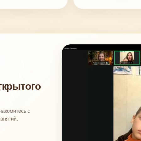
ткрытого
накомитесь с
занятий.