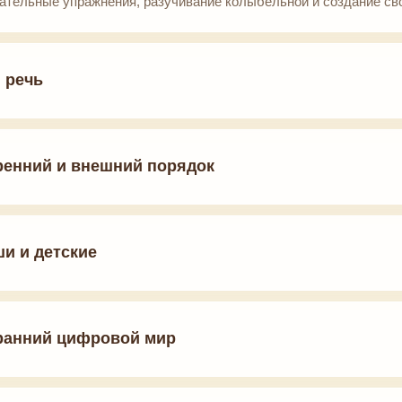
ательные упражнения, разучивание колыбельной и создание сво
 речь
тренний и внешний порядок
ши и детские
 ранний цифровой мир