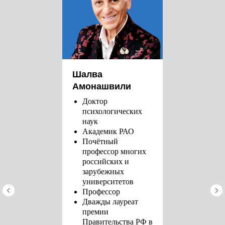
ОТНОШЕНИЯ СОТРУДНИЧЕСТВА:
Я - ТОЖЕ УЧЕНИК, А ОН - УЧИТЕЛЬ
ПРИНИМАТЬ ЛЮБОГО РЕБЁНКА
ТАКИМ, КАКОЙ ОН ЕСТЬ И НЕ
ЛОМАТЬ ЕГО ВОЛЮ
Шалва
Амонашвили
Доктор
ПРОЯВЛЯТЬ ПРЕДАННОСТЬ И
психологических
ИСКРЕННОСТЬ В ОТНОШЕНИИ
наук
РЕБЁНКА
Академик РАО
Почётный
профессор многих
российских и
зарубежных
университетов
Профессор
Дважды лауреат
премии
Правительства РФ в