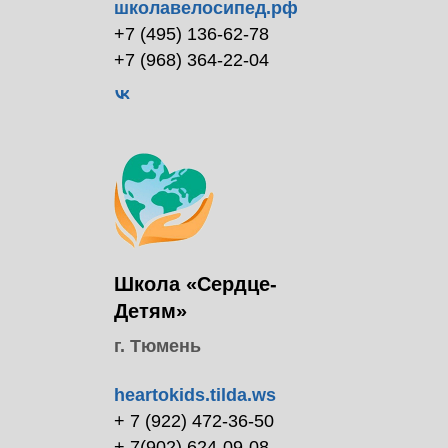
Смотреть видео
школавелосипед.рф
+7 (495) 136-62-78
+7 (968) 364-22-04
Психолог Академии гуманной
педагогики, эксперт в сфере
индивидуальной психологии и
подлинности женщины, Рыцарь
гуманной педагогики, исполнительный
директор Международного Центра
гуманной педагогики
Школа «Сердце-
Детям»
г. Тюмень
heartokids.tilda.ws
+ 7 (922) 472-36-50
+ 7(902) 624-09-08